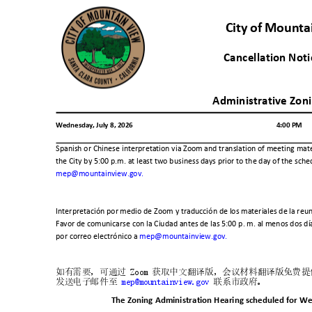
City of Mount
Cancellation Noti
Administrative Zon
Wednesday, July 8, 2026
4:00 PM
Spanish or Chinese interpretation via Zoom and translation of meeting mate
the City by 5:00 p.m. at least two business days prior to the day of the s
mep@mountainview.gov.
Interpretación por medio de Zoom y traducción de los materiales de la reun
Favor de comunicarse con la Ciudad antes de las 5:00 p. m. al menos dos d
por correo electrónico a
mep@mountainview.gov.
如有需要，可通过
Zoom
获取中文翻译版，会议材料翻译版免费提
发送电子邮件至
mep@mountainview.gov
联系市政府
。
The Zoning Administration Hearing scheduled for We